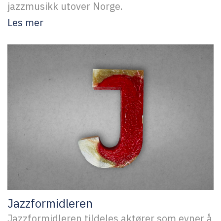
jazzmusikk utover Norge.
Les mer
Jazzformidleren
Jazzformidleren tildeles aktører som evner å