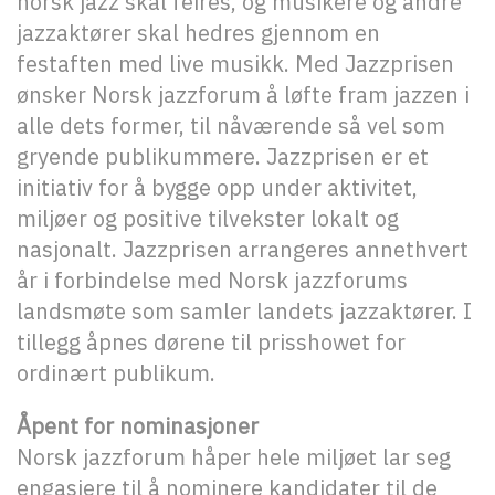
norsk jazz skal feires, og musikere og andre
jazzaktører skal hedres gjennom en
festaften med live musikk. Med Jazzprisen
ønsker Norsk jazzforum å løfte fram jazzen i
alle dets former, til nåværende så vel som
gryende publikummere. Jazzprisen er et
initiativ for å bygge opp under aktivitet,
miljøer og positive tilvekster lokalt og
nasjonalt. Jazzprisen arrangeres annethvert
år i forbindelse med Norsk jazzforums
landsmøte som samler landets jazzaktører. I
tillegg åpnes dørene til prisshowet for
ordinært publikum.
Åpent for nominasjoner
Norsk jazzforum håper hele miljøet lar seg
engasjere til å nominere kandidater til de