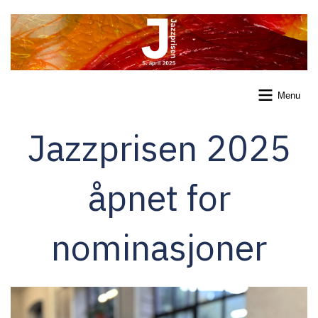
Skip
to
main
content
Menu
Jazzprisen 2025
åpnet for
nominasjoner